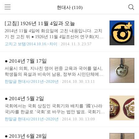
현대사 (110)
[고침] 1926년 11월 4일과 오늘
2014년 11월 4일에 화요일에 고친 내용입니다. 고치
기 전 고친 뒤 ● 1926년 11월 4일조선어 연구회(지금
은 한글 학회)는 `가갸날`이라 해서 한글 반포를 기
고치고 보탬/2014.10.16.~차이
2014. 11. 3. 23:57
념. 그 동안에는 언문, 반절, 언서, 암클, 아햇글, 가걋
글, 국서, 국문, 조선글 등으로 불리었다.1926년 훈민
정음 반포 480돌을 맞이하여 세종실록 28년 9월 조를
● 2014년 7월 17일
따라 9월 말일을 `가갸날`로 정해서 기념식(음력 9월
서울시 의회, 지나친 영어 편중 교육과 국어를 멸시,
29일)을 올렸다. 1928년 11월 11일에는 `가갸날`을 `
학생들의 욕설과 비속어 남용, 정부와 시민단체에서
한글날`로 고치고, 1931년에는 음력을 율리우스력(양
도 어른들의 지나친 막말을 바로잡고 바르고 고운 언
한말글 현대사/2011년~2020년
2014. 10. 30. 13:11
력)으로 환산하여 10월 29일로 하다가 3년 뒤인 1934
어생활을 익히도록 하기 위해 국어 사용 조례 제정.
년에는 그레고리오력에 따라 다시 10월 28일로 정했
서울특별시조례 제5724호(2014.7.17. 제정){국가법령
다. 그러다 1940년 7월, 경북 안동의 한 집에서 훈민
정보센터} 자료: 자치법규/서울특별시 관련 내용보
● 2014년 5월 2일
정음 반포 원본이 발견되어 그것에..
기: 2014/11/23 - [곳간] - 서울특별시 국어 사용 조례
국회에서는 국회 상징인 국회기와 배치를 ‘國’(나라
- 2014.07.17.관련 기사보기: http://www.itnews.or.kr/?p
국)자를 한글로 ‘국회’로 바꾸는 법안 발표. 국회기
=4082
및 국회배치 등에 관한 규칙. 국회규칙 제187호(1973.
한말글 현대사/2011년~2020년
2014. 10. 30. 13:09
06.01. 제정, 2014.05.02. 일부개정){국회정보시스템}
자료/법률지식정보시스템 관련 기사보기: http://medi
a.daum.net/politics/others/newsview?newsid=201404101
● 2013년 6월 28일