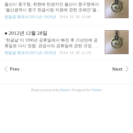
14909510
울산시 중구청, 최현배 탄생지인 울산시 중구청에서
‘울산광역시 중구 한글사랑 지원에 관한 조례안’을
만들어 공문서∙전자문서∙간판∙한글과 한국어 소외계
한말글 현대사/2011년~2020년
2014. 10. 30. 13:08
층의 지원을 발표하고, 한글마을을 만들겠다고 발표.
울산광역시 중구 한글사랑 지원에 관한 조례. 조례
제655호(2013.06.28. 제정){울산광역시 중구} 자료:
● 2012년 12월 28일
민원행정/민원24 관련 내용보기: 2014/11/23 - [곳간]
‘한글날’이 1990년 공휴일에서 빠진 후 21년만에 공
- 울산광역시 중구 한글사랑 지원에 관한 조례안 - 20
휴일로 다시 정함. 관공서의 공휴일에 관한 규정. 대
13.06.28.관련 기사보기: http://news20.busan.com/contr
통령령 제24273호(2012.12.28. 일부개정)
한말글 현대사/2011년~2020년
2014. 10. 30. 12:19
oller/newsController.jsp?newsId=20130624000097
Prev
Next
Blog is powered by
Daum
/ Designed by
Tistory