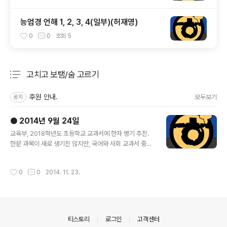
능엄경 언해 1, 2, 3, 4(일부)(허재영)
0
0
조회
5
고치고 보탬/숨 고르기
분류 전체보기
주요 글 목록
후원 안내.
모두보기
공지
● 2014년 9월 24일
글 내용
교육부, 2018학년도 초등학교 교과서에 한자 병기 추진.
한문 과목이 새로 생기진 않지만, 국어와 사회 교과서 중요
낱말에 한자를 병기해 자연스럽게 익히기는 하되, 1972년
8월 16일에 발표한 교육용 기초한자 1800자(중학교 90
작성시간
0
0
2014. 11. 23.
0자, 고등학교 900자)에서 벚어나지 않겠다는 내용이다.
{뉴스1} 자료: 교육부, 초등학교 교과서에 한자 병기 추진
{엠비시} 자료: 초등학교 교과서 한자 병기…문·이과 통합
교육과정 확정 ☞ 2014년 10월 13일 교육부에서 한글학
회로 보낸 공문내용우리 부 교육정책에 대한 귀 기관의 관
의안내
티스토리
로그인
고객센터
심과 애정에 감사드립니다.문·이과 통합형 교육과정 총론