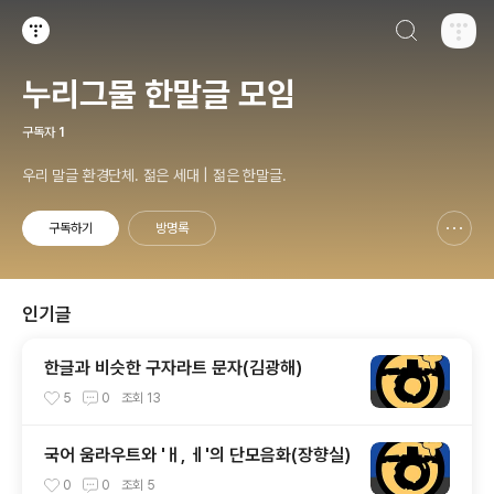
검색하기
티스토리
누리그물 한말글 모임
구독자
1
우리 말글 환경단체. 젊은 세대 | 젊은 한말글.
구독하기
방명록
신고하기 레이어
열기
인기글
한글과 비슷한 구자라트 문자(김광해)
5
0
조회
13
국어 움라우트와 'ㅐ, ㅔ'의 단모음화(장향실)
0
0
조회
5