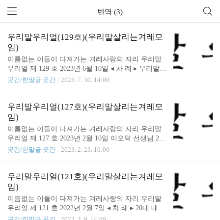
번역 (3)
우리말우리얼(129호)(우리말살리는겨레모
임)
이름없는 이들이 다져가는 겨레사랑의 자리 우리말
우리얼 제 129 호 2023년 6월 10일 ◂ 차 례 ▸ 우리말을
한글로만 적는 말글살이를 하자!
곳간/한말글 곳간
2023. 7. 30. 14:00
………………………………………… 2 서울과 한국
을 더럽히는 ‘서울페스타 2023’
………………………………………… 4 우리말을 아
우리말우리얼(127호)(우리말살리는겨레모
끼고 사랑하시는 김리박 선생님
임)
……………………………………… 9 이오덕 선생님
이름없는 이들이 다져가는 겨레사랑의 자리 우리말
의 제자 변숙경 할머니가 돌아가셨습니다
우리얼 제 127 호 2023년 2월 10일 이오덕 선생님 20
……………………… 21 우리 말 다듬어 쓰기 이오덕
주년 추모글을 모으고 있습니다. ◂ 차 례 ▸ 이제 한자
곳간/한말글 곳간
2023. 2. 23. 10:00
……………………………………………… 23 아침 첫
에서 벗어나 우리 한글 꽃을 피울 때이다 리대로
인사 〞
…………………… 2 ‘백성’이 살아야 한다 이오덕
……………………………………………………………
…………………………………… 9 전철에서 주순중
우리말우리얼(121호)(우리말살리는겨레모
29 다섯째 가름 김리박
……………………………………………………………
임)
………………………………………………………… 3
17 바보가 되어 보세요 박문희
이름없는 이들이 다져가는 겨레사랑의 자리 우리말
4 사과 권순채
…………………………………………… 19 선생님, 구
우리얼 제 121 호 2022년 2월 7일 ◂ 차 례 ▸ 20대 대통
……………………………………………………………………
름이 너무 예뻐요 이승희
령 후보자들에게 강력히 요구한다!
35 내가 안 쓰는 말 최종규 ……………..
곳간/한말글 곳간
2022. 2. 9. 14:00