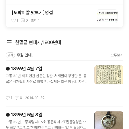
[토박이말 맛보기]엉겁
1
0
조회
4
한말글 현대사/1800년대
분류 전체보기
주요 글 목록
후원 안내.
모두보기
공지
● 1896년 4월 7일
글 내용
고종 33년,최초 민간 신문인 창간. 서재필이 창간한 은, 등
록은 서재필의 사유로 하였으나 실제는 조선 정부의 지원
이 있었다고 한다. 처음으로 띄어쓰기를 한 한글 전용판과
영문판으로 창간되었다. 독립협회발족 뒤에는 그 기관지
작성시간
1
0
2014. 10. 29.
구실을 하였다. 1957년에는 창간일이 ‘신문의 날’로 제정
되었다.
● 1895년 5월 8일
글 내용
고종 32년,고종칙령 제86호 공문식 제9조법률명령은 모
두 국문으로 적고 한역(한문으로 번역하는 일)은 딸림으로