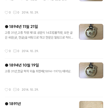
적되 다만, 국한문을 혼용함.法律命令은 다 國文으로 本
을 삼고 漢譯을 附하며 或 國漢文을 混用홈.
작성시간
0
0
2014. 10. 29.
● 1894년 11월 21일
글 내용
고종 31년,고종 칙령 제1호 공문식 14조법률칙령, 모든 글
은 국문(곧, 한글)을 바탕으로 하고 한문은 딸림으로 적되
다만, (필요하면) 국한문을 혼용해서 쓴다.法律勅令 總以
國文爲本 漢文附譯 或混用國漢
작성시간
0
0
2014. 10. 29.
● 1894년 10월 19일
글 내용
고종 31년,한글 학자 외솔 최현배(1894~1970) 태어남.
작성시간
0
0
2014. 10. 29.
● 1891년
글 내용