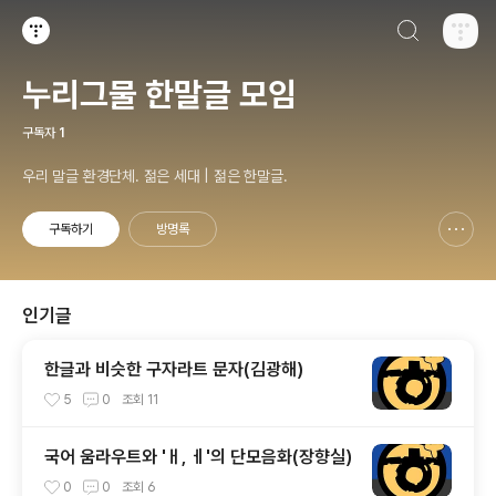
검색하기
티스토리
누리그물 한말글 모임
구독자
1
우리 말글 환경단체. 젊은 세대 | 젊은 한말글.
구독하기
방명록
신고하기 레이어
열기
인기글
한글과 비슷한 구자라트 문자(김광해)
5
0
조회
11
국어 움라우트와 'ㅐ, ㅔ'의 단모음화(장향실)
0
0
조회
6