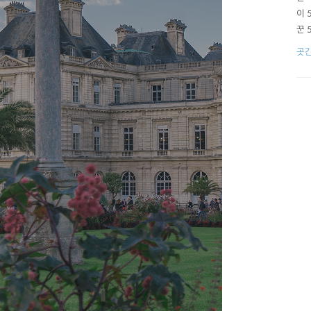
이
꾼
덕
곳간
박
채
규 
구 