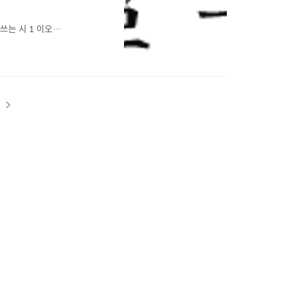
살
는 시 1 이오
고 최종
t
 우인오랑 ..