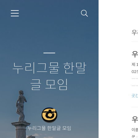
우
우
누리그물 한말
제 
02
…
글 모임
…
……
곳간
……
1
…
우
누리그물 한말글 모임
이름
꾼