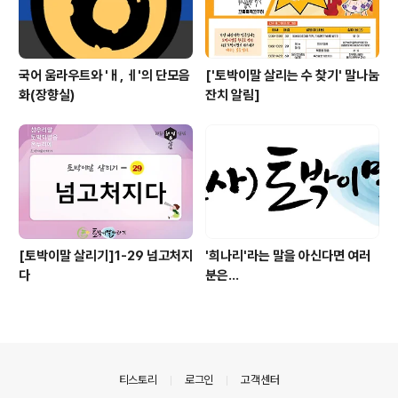
국어 움라우트와 'ㅐ, ㅔ'의 단모음
['토박이말 살리는 수 찾기' 말나눔
화(장향실)
잔치 알림]
[토박이말 살리기]1-29 넘고처지
'희나리'라는 말을 아신다면 여러
다
분은...
의안내
티스토리
로그인
고객센터