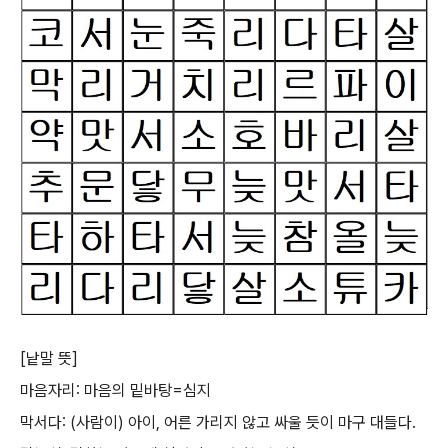
[낱말 뜻]
마음자리: 마음의 밑바탕=심지
막서다: (사람이) 아이, 어른 가리지 않고 싸울 듯이 마구 대들다.