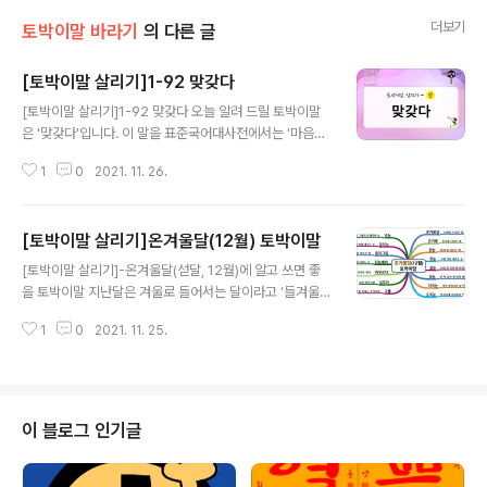
더보기
토박이말 바라기
의 다른 글
[토박이말 살리기]1-92 맞갖다
글 내용
[토박이말 살리기]1-92 맞갖다 오늘 알려 드릴 토박이말
은 '맞갖다'입니다. 이 말을 표준국어대사전에서는 '마음이
나 입맛에 꼭 맞다'라고 풀이를 하고 다음과 같은 보기를 들
1
0
2021. 11. 26.
었습니다. 마음에 맞갖지 않은 일자리라서 거절하였다. 입
에 맞갖지 않은 음식이겠지만 많이 들게. 한시라도 공주의
손길이 닿지 아니하면 모든 것이 불편하고 마음에 맞갖지
[토박이말 살리기]온겨울달(12월) 토박이말
않은 때문이다.(박종화, 다정불심) 고려대한국어대사전에
글 내용
는 '(무엇이 마음이나 입맛에) 딱 알맞다.'로 풀이를 하고
[토박이말 살리기]-온겨울달(섣달, 12월)에 알고 쓰면 좋
"나는 음식이든 무엇이든 아내의 손길이 닿지 않으면 마음
을 토박이말 지난달은 겨울로 들어서는 달이라고 ‘들겨울
에 맞갖지 않다."를 보기로 들었습니다. 두 가지 풀이를 보
달’이라고 했었는데 이달은 온이 겨울로 가득찬 달이니 ‘온
고 다음과 같이 다듬어 보았습니다. 맞갖다: 무엇이 마음이
1
0
2021. 11. 25.
겨울달’이라고 할 수 있습니다. 한 해 가운데 밤이 가장 긴
나 입맛에 꼭 맞다(알맞다). 낱말 풀이에도 나오지만 우리
‘동지’를 ‘온겨울’이라고 하는데 ‘온겨울’, ‘동지’가 든 달이
가 살면서 '꼭 맞다', '..
라 그렇게 부른다고 생각하시면 될 것입니다. 오늘은 온겨
울달, 섣달, 12월에 알고 쓰면 좋을 토박이말을 알려드립니
다. 달이 바뀌고 이레 만에 드는 철마디(절기)는 눈이 엄청
이 블로그 인기글
크게 많이 내린다는 ‘한눈’입니다. 우리가 살고 있는 곳에서
가까이 있는 지리산에 올해 들어 첫눈이 내렸다는 기별을