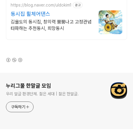
https://blog.naver.com/uldokim1
광고
동시집 휠체어댄스
김율도의 동시집, 창의력 뿜뿜나고 고정관념
타파하는 추천동시, 희망동시
(새창열림)
로그 정보
누리그물 한말글 모임
우리 말글 환경단체. 젊은 세대 | 젊은 한말글.
구독하기