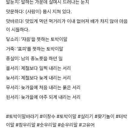
말눈치: 말하는 가운데 살며시 드러나는 눈치
맛문하다: (사람이) 몹시 지쳐 있다.
맛바르다: 맛있게 먹던 먹거리가 이내 없어져 배가 차지 않아 마음
이 시들하다.
닿소리: '자음'을 뜻하는 토박이말
거죽: '표피'를 뜻하는 토박이말
종살이: 남의 종노릇을 하던 일
올서리: 제철보다 일찍 내리는 서리
늦서리: 제철보다 늦게 내리는 서리
무서리: 늦가을에 처음 내리는 묽은 서리
된서리: 늦가을에 아주 되게 내리는 서리
#토박이말바라기 #이창수 #토박이말 #살리기 #찾기놀이 #터박
이말 #참우리말 #숫우리말 #순우리말 #고유어