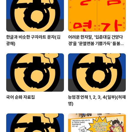
들은 지가 거의 보름이 되어 갑니다. 길눈이 내리기도 하는
곳에서는 지겨울 만큼 자주 오지만 우리 고장에서 잣눈은
커녕 자국눈 ..
한글과 비슷한 구자라트 문자(김
어려운 한자말, '입춘대길 건양다
광해)
경'을 '문열면봄 기쁨가득' 들봄빎
(입춘첩) 만들기
국어 순화 자료집
능엄경 언해 1, 2, 3, 4(일부)(허재
영)