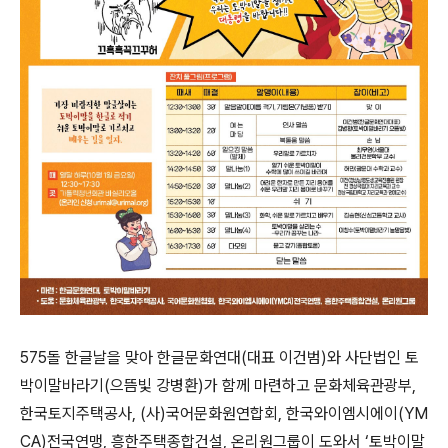
575돌 한글날을 맞아 한글문화연대(대표 이건범)와 사단법인 토
박이말바라기(으뜸빛 강병환)가 함께 마련하고 문화체육관광부,
한국토지주택공사, (사)국어문화원연합회, 한국와이엠시에이(YM
CA)전국연맹, 흥한주택종합건설, 온리원그룹이 도와서 ‘토박이말