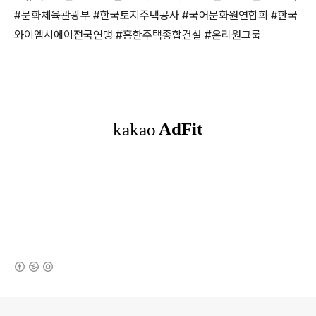
#문화체육관광부 #한국토지주택공사 #국어문화원연합회 #한국
와이엠시에이전국연맹 #흥한주택종합건설 #온리원그룹
(새창열림)
로그 정보