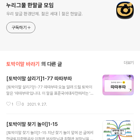
누리그물 한말글 모임
우리 말글 환경단체. 젊은 세대 | 젊은 한말글.
구독하기
더보기
토박이말 바라기
의 다른 글
[토박이말 살리기]1-77 따따부따
글 내용
[토박이말 살리기]1-77 따따부따 오늘 알려 드릴 토박이
말은 '따따부따'입니다. 이 말을 표준국어대사전에서는 '딱
딱한 말씨로 따지고 다투는 소리. 또는 그 모양'이라고 풀이
1
0
2021. 9. 27.
를 하고 있습니다. 그리고 "네가 왜 따따부따 남의 일에 참
견이냐?"를 보기로 들었습니다. 고려대한국어대사전에는
'딱딱한 말씨로 따지고 시비하는 소리를 나타내는 말. 또는
[토박이말 찾기 놀이]1-15
그 모양을 나타내는 말'이라고 풀이를 했습니다. 보기월로
글 내용
"운전사는 그에게 시비를 걸듯이 뻐드렁니를 드러내며 따
[토박이말 찾기 놀이]1-15 지난 찾기 놀이 앞에 쓴 글에서
따부따 따지는 것이었다."를 들었습니다. 두 곳의 풀이를 보
한국토지주택공사 이정관 부사장님과 최형관 부장님을 뵙