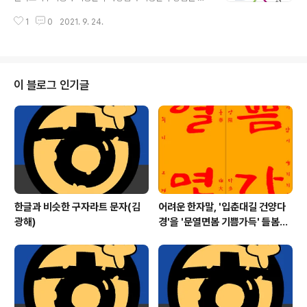
면 '딱딱한 말씨로 따지는'이 같고 표준국어대사전은 '다투
고 말씀을 나눴다는 기별을 드리면서 뒤에 더 좋은 기별이
는 소리'라고 했고 고려대한국어대사전은 '시비하는 소
1
0
2021. 9. 24.
있으면 알려드리겠다고 했었습니다. 그 뒤에 한국토지주택
리'라고 했습니다. 하지만 '시비하다'가 '옳고 그름을 따지
공사에서 오는 열달 하루(10월 1일) 서울에서 열리는 '토박
는 말다툼을 하다'는 뜻이니까..
이말 살리는 수 찾기 말나눔 잔치'부터 도움을 주겠다는 기
별이 왔습니다. 그래서 어제 말나눔잔치를 알리는 알림감
에 한국토지주택공사를 넣어 만들어 알리기로 했습니다.
이 블로그 인기글
앞으로 도울 일이 있으면 돕겠다는 말씀이 있었다니 더욱
힘이 납니다. 그리고 진주시, 진주시교육지원청, 진주와이
엠시에이, 토박이말바라기가 함께 진주시 평거동에 있는
녹지공원을 토박이말로 꾸미고 그 이름을 '토박이말 한뜰
(공원)'으로 붙이는 일을 하기로 입다짐을 ..
한글과 비슷한 구자라트 문자(김
어려운 한자말, '입춘대길 건양다
광해)
경'을 '문열면봄 기쁨가득' 들봄빎
(입춘첩) 만들기