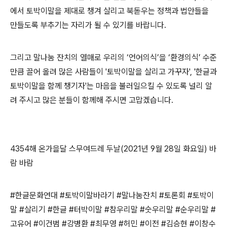
에서 토박이말을 제대로 챙겨 살리고 북돋우는 정책과 법안들을
만들도록 부추기는 자리가 될 수 있기를 바랍니다.
그리고 말나눔 잔치의 열매로 우리의 ‘언어의식’을 ‘환경의식’ 수준
만큼 끌어 올려 많은 사람들이 '토박이말을 살리고 가꾸자', '한글과
토박이말을 함께 챙기자'는 마음을 불러일으킬 수 있도록 널리 알
려 주시고 많은 분들이 함께해 주시면 고맙겠습니다.
4354해 온가을달 스무여드레 두날(2021년 9월 28일 화요일) 바
람 바람
#한글문화연대 #토박이말바라기 #말나눔잔치 #토론회 #토박이
말 #살리기 #한글 #터박이말 #참우리말 #숫우리말 #순우리말 #
고유어 #이건범 #강병환 #최무영 #허민 #이전 #김승현 #이창수