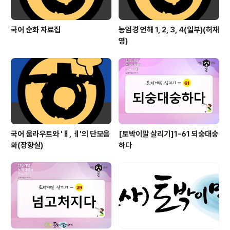
국어 순화 자료집
능엄경 언해 1, 2, 3, 4(일부)(허재
영)
국어 움라우트와 'ㅐ, ㅔ'의 단모음
[토박이말 살리기]1-61 되숭대숭
화(장향실)
하다