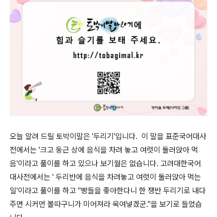
오늘 알려 드릴 토박이말은 '두리기'입니다. 이 말을 표준국어대사
전에서는 '크고 둥근 상에 음식을 차려 놓고 여럿이 둘러앉아 먹
음'이라고 풀이를 하고 있으나 보기월은 없습니다. 고려대한국어
대사전에서는 ' 두리반에 음식을 차려놓고 여럿이 둘러앉아 먹는
일'이라고 풀이를 하고 "빵들을 좋아한다니 한 쟁반 두리기로 내다
주면 시커먼 볼따구니가 미어져라 욱여넣겠군."을 보기로 들었습