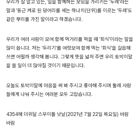
우리가 잘 알고 있는, 일을 함께하는 모임을 가리키는 '두레'라는
말과 '둥근 켜로 된 덩어리를 세는 하나치(단위)를 이르는 '두레'도
같은 뿌리를 가진 말이라고 하겠습니다.
우리가 여러 사람이 모여 함께 먹거리를 먹을 때 '회식'이라는 말을
많이 씁니다. 저는 '두리기'를 여럿모여 함께 먹는 '회식'을 갈음해
쓰면 어떨까 생각해 봅니다. 그렇게 뜻을 넓혀 주면 우리 토박이말
을 쓸 일이 더 많아질 것이기 때문입니다.
오늘도 토박이말에 마음을 써 봐 주시고 좋아해 주시며 둘레 사람
들에게 나눠 주시는 여러분 모두 고맙습니다.
4354해 더위달 스무이틀 낫날(2021년 7월 22일 목요일) 바람
바람