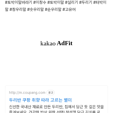
#토박이말바라기 #이창수 #토박이말 #살리기 #두리기 #터박이
말 #참우리말 #숫우리말 #순우리말 #고유어
http://m.coupang.com
광고
두리반 쿠팡 취향 따라 고르는 별미
신선한 국내산 재료로 만든 두리반, 집에서 담근 듯 깊은 맛을
즐겨보세요. 건강한 밥상 위한 선택! 정성껏 담근 김치를 로켓