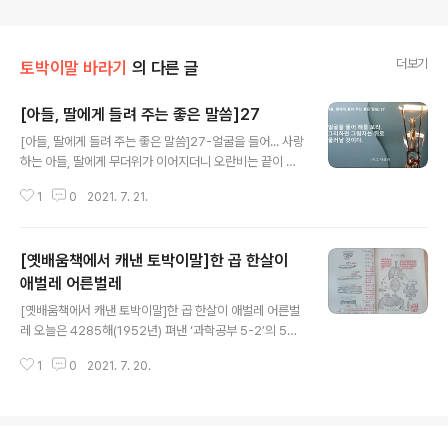
더보기
토박이말 바라기
의 다른 글
[아들, 딸에게 들려 주는 좋은 말씀]27
글 내용
[아들, 딸에게 들려 주는 좋은 말씀]27-얼굴을 들어... 사랑
하는 아들, 딸에게 무더위가 이어지더니 오란비는 끝이 났
다는구나. 이제부터 그야말로 불볕더위가 이어질 거라고
1
0
2021. 7. 21.
하는데 빛무리 한아홉(코로나 19)까지 더 널리 퍼져서 걱
정이다. 아들이 있는 곳에는 걸린 사람들이 자꾸 더 늘어나
고 있다고 해서 걱정이다만 지킬 것들 잘 지키고 입마개 잘
[옛배움책에서 캐낸 토박이말]한 곱 한살이
끼고 다니기 바란다. 오늘 들려 줄 좋은 말씀은 "얼굴을 들
어 해를 보라. 그리하면 그림자는 뒤로 물러날 것이다."야.
애벌레 어른벌레
글 내용
이 말씀은 미국의 연설가면서 작가로 널리 알려진 지그 지
[옛배움책에서 캐낸 토박이말]한 곱 한살이 애벌레 어른벌
글러 님이 하신 말씀이라고 하는구나. 너희들은 이 말씀을
레 오늘은 4285해(1952년) 펴낸 ‘과학공부 5-2’의 57
보고 무슨 생각이 들었는지 궁금한데 나는 끊임없이 좀 더
쪽부터 58쪽에서 캐낸 토박이말을 보여드립니다. [우리한
높은 곳, 더 나은 곳을 보며 그쪽으로 나아가라는 말씀이라
1
0
2021. 7. 20.
글박물관 김상석 관장 도움/토박이말바라기 이창수] 57쪽
는 생각이 들었어...
왼쪽에 있는 그림에 보면 ‘한100곱’, ‘한200곱’이 나옵니
다. 이 말은 얼른 봐서 무슨 뜻인지 알기 어려울 수도 있겠
다 싶습니다. 왜냐하면 요즘에는 ‘약 100배’, ‘약 200배’라