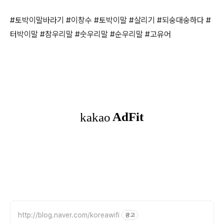
#토박이말바라기 #이창수 #토박이말 #살리기 #되숭대숭하다 #
터박이말 #참우리말 #숫우리말 #순우리말 #고유어
http://blog.naver.com/koreawifi
광고