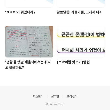
'ㅁㅃㄷ'가 뭐였더라?
알쏭달쏭, 가물가물, 그래서 다시
'생활'을 옛날 배움책에서는 뭐라
[토박이말 맛보기]엉겁
고 했을까요?
의안내
티스토리
로그인
고객센터
© Daum Corp.