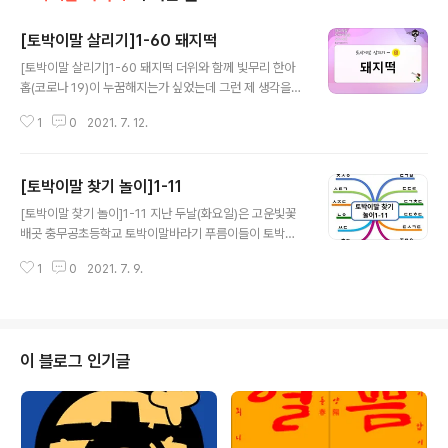
[토박이말 살리기]1-60 돼지떡
글 내용
[토박이말 살리기]1-60 돼지떡 더위와 함께 빛무리 한아
홉(코로나 19)이 누꿈해지는가 싶었는데 그런 제 생각을
비웃기라도 하듯 갑자기 걸린 사람이 늘어나고 있습니다.
1
0
2021. 7. 12.
서울은 말할 것도 없고 제가 살고 있는 고장에도 여러 사람
이 걸렸다는 기별이 들리고 저희 집과 가까운 곳에서도 걸
린 사람이 나왔다는 기별을 듣고 걱정이 커졌습니다. 드물
[토박이말 찾기 놀이]1-11
게 지내기(사회적 거리 두기)도 낮아져 모이는 사람들이 좀
글 내용
많아졌다 싶었는데 그와 함께 이런 일이 일어나니 더 조심
[토박이말 찾기 놀이]1-11 지난 두날(화요일)은 고운빛꽃
해야겠다는 생각을 하게 됩니다. 오늘 알려드릴 토박이말
배곳 충무공초등학교 토박이말바라기 푸름이들이 토박이
은 '돼지떡'입니다. 이 말을 표준국어대사전에서는 '무엇인
말 살리기 널알리기(캠페인)를 했습니다. 비가 오는 궂은
지 모를 물건들이 이것저것 범벅이 되어 지저분함을 비유
1
0
2021. 7. 9.
날이었지만 다른 아이들보다 일찍 나와 손수 마련한 알림
적으로 이르는 말'이라고 풀이를 하고 있고 고려대한국어
판을 들고 있는 것을 보며 다른 분들도 참 대견하다는 생각
대사전에는 '무엇인지 모를 물건들이 이것저..
을 했을 거라 믿습니다. 지난 삿날(수요일)은 진주교육지원
청에서 도와 꾸리는 토박이말 뜸(학급)과 동아리를 맡은 갈
침이(선생님)들과 함께 토박이말 갈배움 힘 기르기 모임을
이 블로그 인기글
했습니다. 그 자리에 오신 분들도 여러 가지 서로 다른 까닭
이 있긴 하지만 남들은 하지 않는 토박이말을 가지고 이런
저런 새로운 수를 찾고 있는 남다른 분들이었습니다. 어제
는 고운빛꽃배곳 토박이말바라기 갈침이 모임을 했습니다.