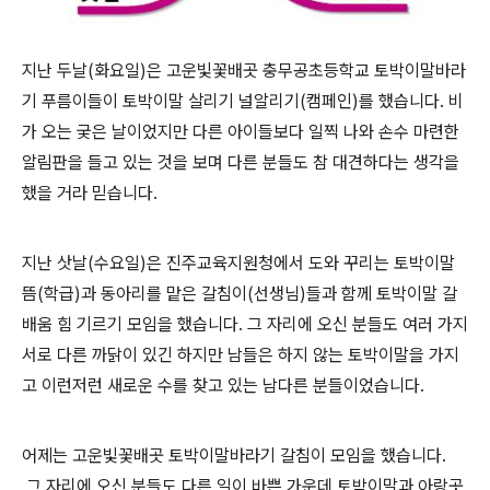
지난 두날(화요일)은 고운빛꽃배곳 충무공초등학교 토박이말바라
기 푸름이들이 토박이말 살리기 널알리기(캠페인)를 했습니다. 비
가 오는 궂은 날이었지만 다른 아이들보다 일찍 나와 손수 마련한
알림판을 들고 있는 것을 보며 다른 분들도 참 대견하다는 생각을
했을 거라 믿습니다.
지난 삿날(수요일)은 진주교육지원청에서 도와 꾸리는 토박이말
뜸(학급)과 동아리를 맡은 갈침이(선생님)들과 함께 토박이말 갈
배움 힘 기르기 모임을 했습니다. 그 자리에 오신 분들도 여러 가지
서로 다른 까닭이 있긴 하지만 남들은 하지 않는 토박이말을 가지
고 이런저런 새로운 수를 찾고 있는 남다른 분들이었습니다.
어제는 고운빛꽃배곳 토박이말바라기 갈침이 모임을 했습니다.
그 자리에 오신 분들도 다른 일이 바쁜 가운데 토박이말과 아랑곳