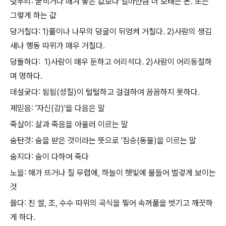
덧두리: 굳히거나 매겨 놓은 값보다 얼마만큼 더 보태는 돈. 또는
그렇게 하는 값
덩거칠다: 1)풀이나 나무의 덩굴이 뒤엉켜 거칠다. 2)사람의 생김
새나 행동 따위가 매우 거칠다.
덩둘하다: 1)사람이 매우 둔하고 어리석다. 2)사람이 어리둥절하
며 멍하다.
데설궂다: 됨됨(성질)이 털털하고 걸걸하여 꼼꼼하지 못하다.
제믿음: '자신(감)'을 다음은 말
죽살이: 삶과 죽음을 아울러 이르는 말
숨탄것: 숨을 받은 것이라는 뜻으로 '짐승(동물)을 이르는 말
숨지다: 숨이 다하여 죽다
노을: 해가 뜨거나 질 무렵에, 하늘이 햇빛에 물들어 벌겋게 보이는
것
쓿다: 친 쌀, 조, 수수 따위의 곡식을 찧어 속꺼풀을 벗기고 깨끗하
게 하다.