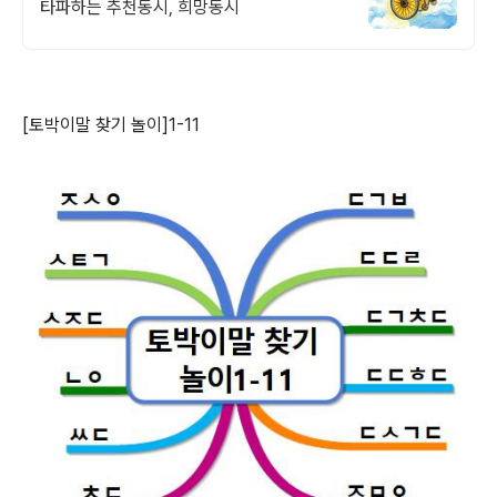
타파하는 추천동시, 희망동시
[토박이말 찾기 놀이]1-11