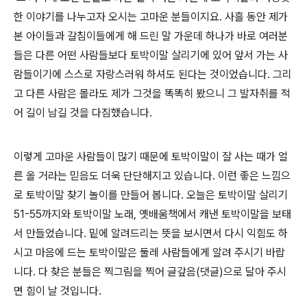
한 이야기를 나누고자 오시는 고마운 분들이지요. 사흘 동안 제가
본 아이들과 갈침이들에게 해 드린 말 가운데 하나가 바로 여러분
들은 다른 어떤 사람들보다 토박이말 살리기에 있어 앞서 가는 사
람들이기에 스스로 자랑스러워 하셔도 된다는 것이었습니다. 그리
고 다른 사람은 몰라도 제가 그것을 똑똑히 봤으니 그 발자취를 적
어 길이 남길 것을 다짐했습니다.
이렇게 고마운 사람들이 많기 때문에 토박이말이 잘 사는 때가 얼
른 올 거라는 믿음도 더욱 단단해지고 있습니다. 이런 좋은 느낌으
로 토박이말 찾기 놀이를 만들어 봅니다. 오늘은 토박이말 살리기
51-55까지와 토박이말 노래, 옛배움책에서 캐낸 토박이말을 보태
서 만들었습니다. 밑에 알려드리는 뜻을 보시면서 다시 익힘도 하
시고 마음에 드는 토박이말은 둘레 사람들에게 알려 주시기 바랍
니다. 다 찾은 분들은 찍그림을 찍어 글갚음(댓글)으로 달아 주시
면 힘이 날 것입니다.