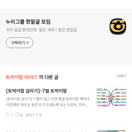
로그 정보
누리그물 한말글 모임
우리 말글 환경단체. 젊은 세대 | 젊은 한말글.
구독하기
더보기
토박이말 바라기
의 다른 글
[토박이말 살리기]-7월 토박이말
글 내용
[토박이말 살리기]-7월에 알고 쓰면 좋을 토박이말 해마다
이맘때면 여러 날 동안 비가 오래도록 오는 오란비, 장마철
인데 올해는 좀 늦게 왔습니다. 오란비가 비롯되면 그야말
1
0
2021. 7. 8.
로 무더위의 참맛을 제대로 느끼게 될 것입니다. 비가 잦으
면 비설거지를 할 일도 잦기 마련이지요. 옛날과 견주어 볼
때 치우고 덮을 게 많지는 않지만 말입니다. 이제 그야말로