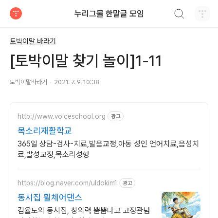
검색하기
누리그물 한말글 모임
티스토리
토박이말 바라기
[토박이말 찾기 놀이]1-11
토박이말바라기
2021. 7. 9. 10:38
http://www.voiceschool.org
광고
목소리재활학교
365일 상담-검사-치료,발음교정,아동 성인 언어치료,음성치
료,발성교정,목소리성형
https://blog.naver.com/uldokim1
광고
동시집 휠체어댄스
김율도의 동시집, 창의력 뿜뿜나고 고정관념