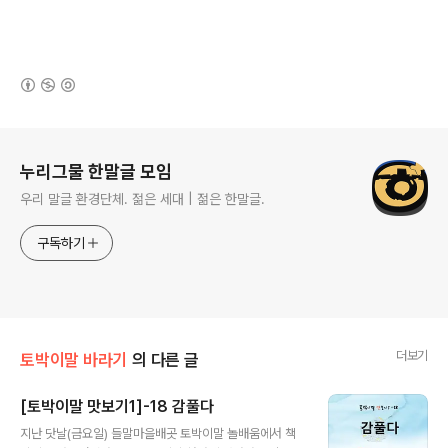
(새창열림)
로그 정보
누리그물 한말글 모임
우리 말글 환경단체. 젊은 세대 | 젊은 한말글.
구독하기
더보기
토박이말 바라기
의 다른 글
[토박이말 맛보기1]-18 감풀다
글 내용
지난 닷날(금요일) 들말마을배곳 토박이말 놀배움에서 책