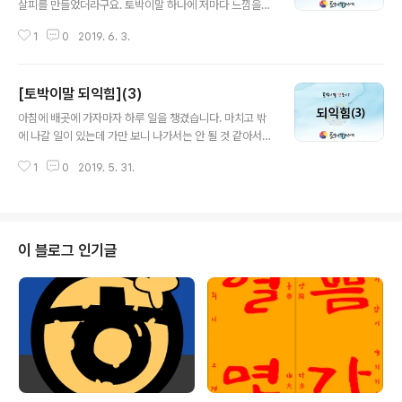
살피를 만들었더라구요. 토박이말 하나에 저마다 느낌을
더해 만들었는데 참 예쁘고 보기 좋았습니다. 여러 가지 토
1
0
2019. 6. 3.
박이말 가운데 한 아이가 고른 토박이말은 남다른 뜻이 있
고 그 낱말을 나타내는 그림 또한 그 아이만의 느낌이 드러
나 있었지요. 더 많은 아이들이 이런 놀배움을 더 자주 할
[토박이말 되익힘](3)
수 있게 되었으면 좋겠다는 생각을 했습니다. 엿날 마침배
글 내용
곳(대학원) 배움을 돕고 왔습니다. 저마다 마음이 가는 벼
아침에 배곳에 가자마자 하루 일을 챙겼습니다. 마치고 밖
름소(주제)를 가지고 톺아본 열매를 나누었습니다. 남들이
에 나갈 일이 있는데 가만 보니 나가서는 안 될 것 같아서
하지 않은 새로운 벼름소(주제)를 잡아 한 걸음씩 앞으로
서둘러 만나기로 한 분께 못 가겠다고 기별을 드렸습니다.
나아가는 게 보여서 도움을 주는 사람으로서 보람을 느낄
1
0
2019. 5. 31.
그런데 말틀(전화)을 끊자마자 제가 잘못 알고 있다는 것을
수 있었습니다. 저녁 때는 너나들이 동무가 마련해 살고 있
알았고 다시 가겠다는 기별을 드리는 수선을 떨어서 좀 열
는 시골집에 집알이를 갔습니다. 여러..
없었습니다. 좀 더 꼼꼼하게 알아보고 기별을 해도 늦지 않
은데 말이지요. 5배해(학년) 아이들이 헤엄(수영)을 배우러
가는 바람에 다른 일을 챙길 겨를이 났습니다. 해 달라는 것
이 블로그 인기글
도 있었고 보낼 것도 있었습니다. 일을 하느라 때새(시간)
가는 줄 몰랐는데 어느새 낮밥(점심) 때가 되어 있었습니
다. 배꼽 때틀(시계)이 먼저 알려주긴 했지만 일을 하느라
참았다고 할 수 있습니다. 낮밥을 맛있게 먹고와서 다시 셈
틀(컴퓨터)에 앉았..