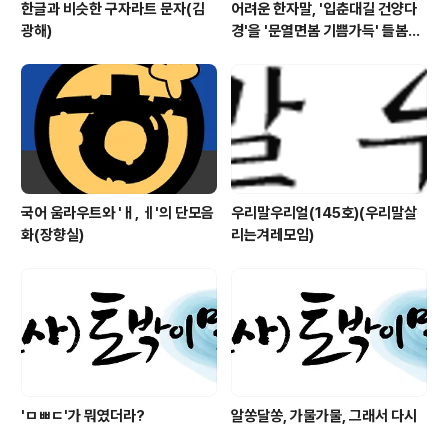
한글과 비슷한 구자라트 문자(김
어려운 한자말, '입춘대길 건양다
광해)
경'을 '문열면봄 기쁨가득' 들봄빎
(입춘첩) 만들기
국어 움라우트와 'ㅐ, ㅔ'의 단모음
우리말우리얼(145호)(우리말살
화(장향실)
리는겨레모임)
'ㅁㅃㄷ'가 뭐였더라?
알쏭달쏭, 가물가물, 그래서 다시