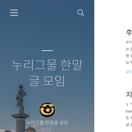
후
우리
는 
른 
누리그물 한말
요 
이 
공
글 모임
지
1.
ha
조 
누리그물 한말글 모임
글 
않습