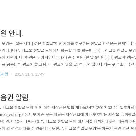
원 안내.
 모임은 "젊은 세대 | 젊은 한말글"이란 가치를 추구하는 한말글 환경운동 단체입니다. 
관리비. (나) 누리그물 한말글 모임에서 활동할 때 쓸 활동비. (다) 누리그물 한말글 모
모임 지원비. 나. 후원은 두 가지입니다. (가) 순수 후원.(한 달 5천원.) (나) 광고 후원(광
자료(공통). ㄱ. 광고에 쓸 그림. ㄴ. 광고에 넣을 글. ㄷ. 누리집이나 파는 곳 주소. 나
있으면 자료를 보내주시고, 유튜브에 게시 중이면..
지사항
2017. 11. 3. 15:49
음권 알림.
 '누리그물 한말글 모임' 안에 적힌 저작권은 법률 제14634호 (2017.03.21. 일부개정)
nmalgeul.org)' 에서 보여 준 모든 자료는 저작권법에 따라 보호받는 저작물로, 허
복제권, 제20조 배포권) 3. '누리그물 한말글 모임'에서 직접 베끼거나 옮긴 내용이 아
모임'의 생각과 다를 수 있습니다. 또한, '누리그물 한말글 모임'은 이용자, 관련 기관
니다. 4. '누리그물 한말글 모임' 자료는 비영리 목적일..