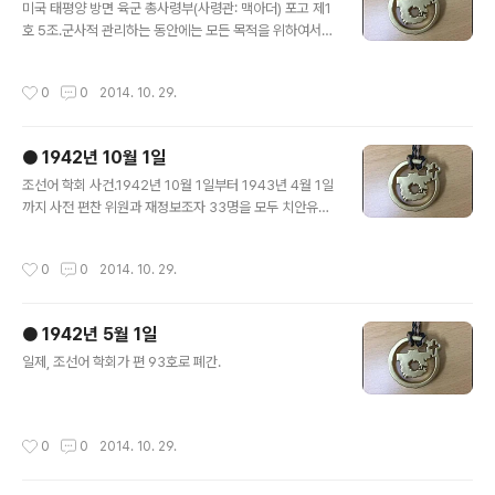
미국 태평양 방면 육군 총사령부(사령관: 맥아더) 포고 제1
호 5조.군사적 관리하는 동안에는 모든 목적을 위하여서
영어를 공용어로 한다.
작성시간
0
0
2014. 10. 29.
● 1942년 10월 1일
글 내용
조선어 학회 사건.1942년 10월 1일부터 1943년 4월 1일
까지 사전 편찬 위원과 재정보조자 33명을 모두 치안유지
법의 내란죄를 적용하여 16명은 기소, 12명은 기소유예,
나머지는 석방하였다. 기소된 16명 중 이윤재, 한징은 심한
작성시간
0
0
2014. 10. 29.
고문과 추위·배고픔으로 옥에서 죽고, 장지영, 정열모는 공
소 소멸로 석방, 12명이 공판에 넘어갔다. 1944년 12월부
터 1945년 1월까지 9차에 걸친 재판에서 이극로 징역 6
● 1942년 5월 1일
년, 최현배 징역 4년, 이희승 징역 2년 6월, 정인승, 정태진
글 내용
징역 2년, 김법린, 이중화, 이우식, 김양수, 김도연, 이인은
일제, 조선어 학회가 편 93호로 폐간.
징역 2년 집행유예 3년, 장현식 무죄가 각각 선고했고, 광
복으로 1945년 8월 17일 모두 풀려 나왔다.{한글 학회}
자료: 수난 시기/조선어 학회 수난을 당한..
작성시간
0
0
2014. 10. 29.