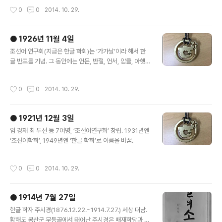
작성시간
0
0
2014. 10. 29.
● 1926년 11월 4일
글 내용
조선어 연구회(지금은 한글 학회)는 ‘가갸날’이라 해서 한
글 반포를 기념. 그 동안에는 언문, 반절, 언서, 암클, 아햇
글, 가걋글, 국서, 국문, 조선글 등으로 불리었다.1926년
훈민정음 반포 480돌을 맞이하여 세종실록 28년(1446
작성시간
0
0
2014. 10. 29.
년) 9월 조를 따라 9월 말일을 ‘가갸날’로 정해서 기념식
(음력 9월 29일)으로 정했다. 1928년 11월 11일에는 ‘가
갸날’을 ‘한글날’로 고쳤고, 1931년에는 음력을 율리우스
● 1921년 12월 3일
력(양력)으로 환산하여 10월 29일로 했으며 3년 뒤인 19
글 내용
34년에는 그레고리오력에 따라 다시 10월 28일로 정했
임 경재 최 두선 등 7여명, ‘조선어연구회’ 창립. 1931년엔
다. 그러다 1940년 7월, 경북 안동의 한 집에서 훈민정음
‘조선어학회’, 1949년엔 ‘한글 학회’로 이름을 바꿈.
반포 원본이 발견되어 그것에 근거해 10월 9일로 확정했
다.그 뒤 일본의 탄압으로 중단되었다가 해방 뒤인 19..
작성시간
0
0
2014. 10. 29.
● 1914년 7월 27일
글 내용
한글 학자 주시경(1876.12.22.~1914.7.27.) 세상 떠남.
황해도 봉산군 무등골에서 태어난 주시경은 배재학당과 이