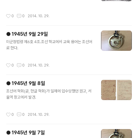
고 생각하는 경우에만 한자를 함께 써도 좋음)을 당국과 긴
밀한 연락을 취하기로 한다.⑤ 위의 제4조와 같은 의미에
작성시간
0
0
2014. 10. 29.
서 사회 일반, 특히 보도..
● 1945년 9월 29일
글 내용
미군정법령 제6호 4조.조선 학교에서 교육 용어는 조선어
로 한다.
작성시간
0
0
2014. 10. 29.
● 1945년 9월 8일
글 내용
조선어 학회(곧, 한글 학회)가 일제에 압수당했던 원고, 서
울역 창고에서 발견.
작성시간
0
0
2014. 10. 29.
● 1945년 9월 7일
글 내용