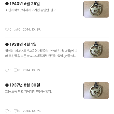
● 1940년 6월 25일
글 내용
조선어 학회, ‘외래어 표기법 통일안’ 발표.
작성시간
0
0
2014. 10. 29.
● 1938년 4월 1일
글 내용
일제의 ‘제3차 조선교육령 개정령’(1998년 3월 3일)에 따
라 조선말을 모든 학교 교과목에서 완전히 없앰.{한글 학
회} 자료: 한글학회 100년사{국가기록원} 자료: 한글이 걸
어온 길/더보기/연표/1940년 이전 2014/10/28 - [고치
작성시간
0
0
2014. 10. 29.
고 보탬/2014.10.15.~차이] - [고침] 1938년 4월 1일과
오늘
● 1937년 8월 30일
글 내용
고등 보통 학교 과목에서 한문을 없앰.
작성시간
0
0
2014. 10. 29.