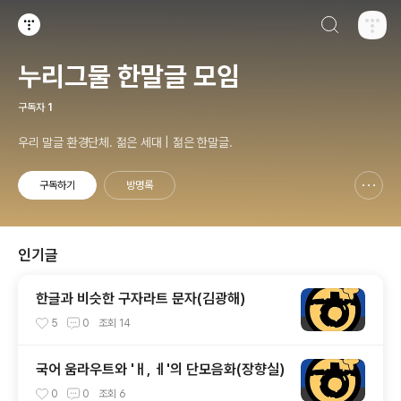
검색하기
티스토리
누리그물 한말글 모임
구독자
1
우리 말글 환경단체. 젊은 세대 | 젊은 한말글.
구독하기
방명록
신고하기 레이어
열기
인기글
한글과 비슷한 구자라트 문자(김광해)
5
0
조회
14
국어 움라우트와 'ㅐ, ㅔ'의 단모음화(장향실)
0
0
조회
6