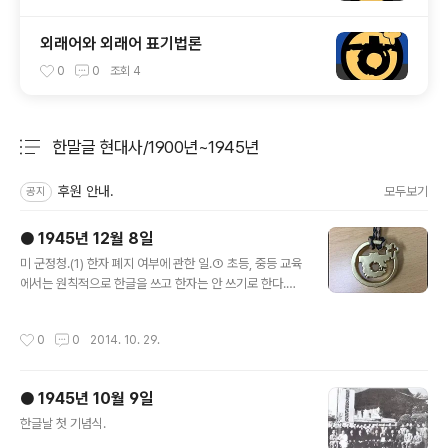
외래어와 외래어 표기법론
0
0
조회
4
한말글 현대사/1900년~1945년
분류 전체보기
주요 글 목록
후원 안내.
모두보기
공지
● 1945년 12월 8일
글 내용
미 군정청.(1) 한자 폐지 여부에 관한 일.① 초등, 중등 교육
에서는 원칙적으로 한글을 쓰고 한자는 안 쓰기로 한다.②
일반의 교과서에는 과도기적 조치로 필요하다고 생각하는
경우에는 한자를 함께 써서 대조시킴도 무방하다.③ 중학
작성시간
0
0
2014. 10. 29.
교에서는 현대 중국어 과목 또는 고전식 한문 과목을 두어
서 중국과의 문화적, 경제적, 정치적 교섭을 이롭게 하며,
또는 동양 고전에 접근할 길을 열어주기로 한다. 다만, 한자
● 1945년 10월 9일
에 한하여 원문에 섞어 써도 좋다.④ 이 ‘한자 안 쓰기의 실
글 내용
행’을 미끄럽게 빨리 되어가기를 꾀하는 의미에서 관공서
한글날 첫 기념식.
의 문서와 지명·인명은 반드시 한글로 쓸 것(특히 필요하다