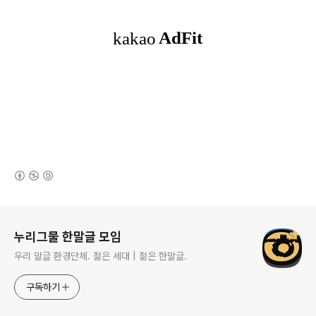
(새창열림)
로그 정보
누리그물 한말글 모임
우리 말글 환경단체. 젊은 세대 | 젊은 한말글.
구독하기