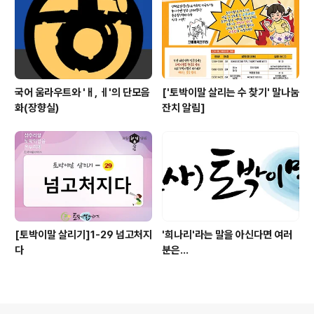
국어 움라우트와 'ㅐ, ㅔ'의 단모음
['토박이말 살리는 수 찾기' 말나눔
화(장향실)
잔치 알림]
[토박이말 살리기]1-29 넘고처지
'희나리'라는 말을 아신다면 여러
다
분은...