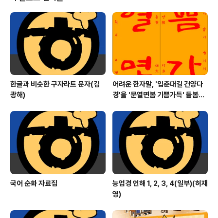
느끼신 분도 계셨을 것입니다. 그래도 가을 나들이를 떠나
시는 분들은 코숭이 곳곳에 남아 있는 가을빛들을 보실 수
있을 것입니다. 머지않아 바람에 날려 떨어지는 노란 은행
잎이며 이미 떨어져 가루가 된 가랑잎들이 달리는 수레를
따라 날리겠지요. 일찍 잎을 떨..
한글과 비슷한 구자라트 문자(김
어려운 한자말, '입춘대길 건양다
광해)
경'을 '문열면봄 기쁨가득' 들봄빎
(입춘첩) 만들기
국어 순화 자료집
능엄경 언해 1, 2, 3, 4(일부)(허재
영)