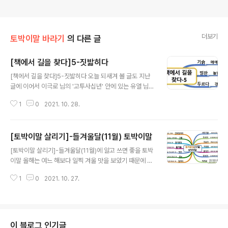
더보기
토박이말 바라기
의 다른 글
[책에서 길을 찾다]5-짓밟히다
글 내용
[책에서 길을 찾다]5-짓밟히다 오늘 되새겨 볼 글도 지난
글에 이어서 이극로 님의 '고투사십년' 안에 있는 유열 님의
'스승님의 걸어오신 길'에 있는 것입니다. 월에서 제 눈에
1
0
2021. 10. 28.
띄는 말을 가지고 생각해 본 것을 몇 가지 말씀드리겠습니
다. ​​​​​​​백두산 기슭에서 서간도 벌판에서 중국에서 시비리아
에서 독일에서, 온갖 괴로움을 다 겪으시고 갖은 애를 다 태
[토박이말 살리기]-들겨울달(11월) 토박이말
우시면서 경제학을 오로지 닦았음은, 거기에 벌써 남 다른
글 내용
뜻과 생각이 있었던 것이었다. 그 동안에 영국으로 불국으
[토박이말 살리기]-들겨울달(11월)에 알고 쓰면 좋을 토박
로 아메리카로 하와이로 두르면서도, 늘 머리에는 왜족의
이말 올해는 여느 해보다 일찍 겨울 맛을 보았기 때문에 서
발 밑에서 짓밟히고 있는 삼천만 동포의 생각 뿐이었다. 세
릿가을이란 말이 좀 늦다 싶은 생각도 듭니다. 아침 일찍 마
계 각처에 흩어져 있는 약소 민족들을 찾아보고 그 실정과
1
0
2021. 10. 27.
실을 다니시는 분이나 밖에 수레를 세워 두시는 분은 벌써
투쟁의 경과를 살리며 또한 여러 선배 동지와도 만나서 만
무서리를 보셨을 것입니다. 제가 사는 곳엔 고까잎이 예쁘
리 이역의 외..
게 달려 있는 나무가 많이 있습니다. 하지만 조금 높은 곳에
사시는 분들 가운데에는 푸르던 감잎에 서리가 내려 고까
잎이 되지도 못하고 잿빛으로 바뀌는 것을 보고 아쉬움을
이 블로그 인기글