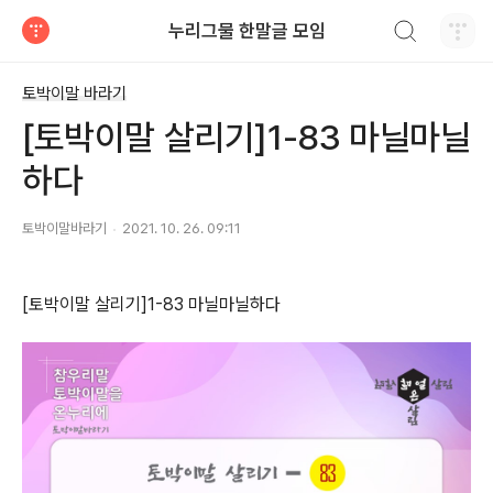
검색하기
누리그물 한말글 모임
티스토리
토박이말 바라기
[토박이말 살리기]1-83 마닐마닐
하다
토박이말바라기
2021. 10. 26. 09:11
[토박이말 살리기]1-83 마닐마닐하다