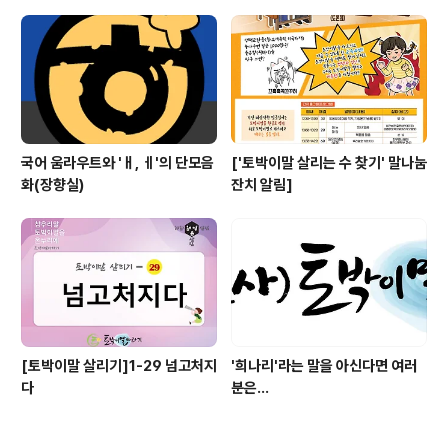
국어 움라우트와 'ㅐ, ㅔ'의 단모음
['토박이말 살리는 수 찾기' 말나눔
화(장향실)
잔치 알림]
[토박이말 살리기]1-29 넘고처지
'희나리'라는 말을 아신다면 여러
다
분은...