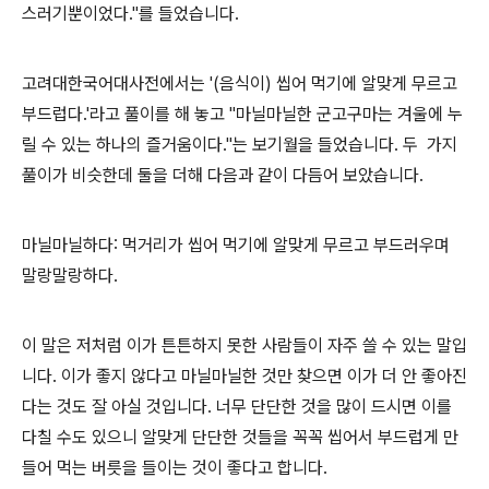
스러기뿐이었다."를 들었습니다.
고려대한국어대사전에서는 '(음식이) 씹어 먹기에 알맞게 무르고
부드럽다.'라고 풀이를 해 놓고 "마닐마닐한 군고구마는 겨울에 누
릴 수 있는 하나의 즐거움이다."는 보기월을 들었습니다. 두 가지
풀이가 비슷한데 둘을 더해 다음과 같이 다듬어 보았습니다.
마닐마닐하다: 먹거리가 씹어 먹기에 알맞게 무르고 부드러우며
말랑말랑하다.
이 말은 저처럼 이가 튼튼하지 못한 사람들이 자주 쓸 수 있는 말입
니다. 이가 좋지 않다고 마닐마닐한 것만 찾으면 이가 더 안 좋아진
다는 것도 잘 아실 것입니다. 너무 단단한 것을 많이 드시면 이를
다칠 수도 있으니 알맞게 단단한 것들을 꼭꼭 씹어서 부드럽게 만
들어 먹는 버릇을 들이는 것이 좋다고 합니다.