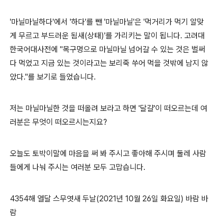
'마닐마닐하다'에서 '하다'를 뺀 '마닐마닐'은 '먹거리가 먹기 알맞
게 무르고 부드러운 됨새(상태)'를 가리키는 말이 됩니다. 고려대
한국어대사전에 "목구멍으로 마닐마닐 넘어갈 수 있는 것은 벌써
다 먹었고 지금 있는 것이라고는 보리죽 쑤어 먹을 것밖에 남지 않
았다."를 보기로 들었습니다.
저는 마닐마닐한 것을 떠올려 보라고 하면 '달걀'이 떠오르는데 여
러분은 무엇이 떠오르시는지요?
오늘도 토박이말에 마음을 써 봐 주시고 좋아해 주시며 둘레 사람
들에게 나눠 주시는 여러분 모두 고맙습니다.
4354해 열달 스무엿새 두날(2021년 10월 26일 화요일) 바람 바
람