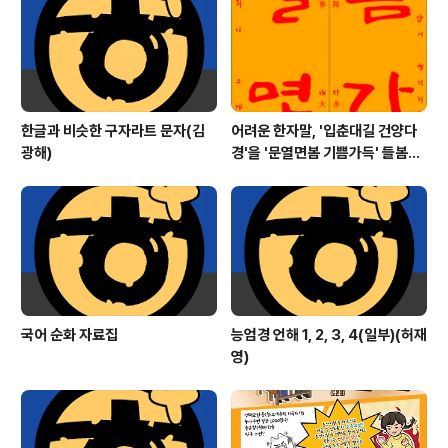
은 무게'를 나타낸 말인 것은 같습니다만 앞에서는 '인격적
으로'라고 했고 '뒤에서는 '사람의 품격으로서'라고 했습니
다. '인격'과..
한글과 비슷한 구자라트 문자(김
어려운 한자말, '입춘대길 건양다
광해)
경'을 '문열면봄 기쁨가득' 들봄빎
(입춘첩) 만들기
국어 순화 자료집
능엄경 언해 1, 2, 3, 4(일부)(허재
영)