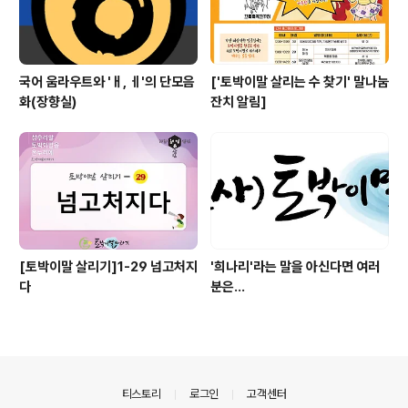
국어 움라우트와 'ㅐ, ㅔ'의 단모음
['토박이말 살리는 수 찾기' 말나눔
화(장향실)
잔치 알림]
[토박이말 살리기]1-29 넘고처지
'희나리'라는 말을 아신다면 여러
다
분은...
의안내
티스토리
로그인
고객센터