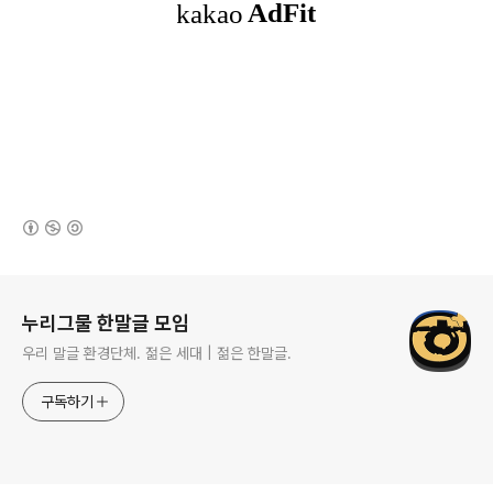
(새창열림)
로그 정보
누리그물 한말글 모임
우리 말글 환경단체. 젊은 세대 | 젊은 한말글.
구독하기