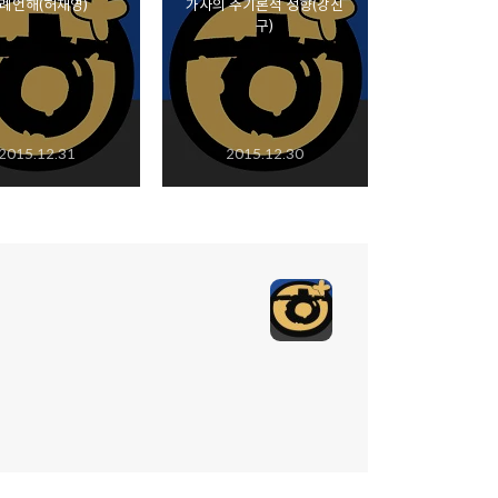
례언해(허재영)
가사의 주기론적 성향(강신
구)
2015.12.31
2015.12.30