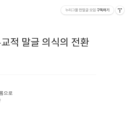
누리그물 한말글 모임
구독하기
교적 말글 의식의 전환
이름으로
환