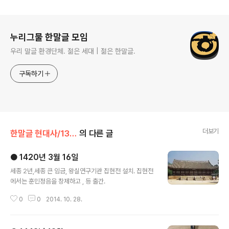
로그 정보
누리그물 한말글 모임
우리 말글 환경단체. 젊은 세대 | 젊은 한말글.
구독하기
더보기
한말글 현대사/1300년대~1400년대
의 다른 글
● 1420년 3월 16일
글 내용
세종 2년,세종 큰 임금, 왕실연구기관 집현전 설치. 집현전
에서는 훈민정음을 창제하고 , 등 출간.
0
0
2014. 10. 28.