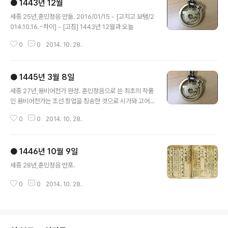
● 1443년 12월
글 내용
세종 25년,훈민정음 만듦. 2016/01/15 - [고치고 보탬/2
014.10.16.~차이] - [고침] 1443년 12월과 오늘
0
0
2014. 10. 28.
● 1445년 3월 8일
글 내용
세종 27년,용비어천가 완성. 훈민정음으로 쓴 최초의 작품
인 용비어천가는 조선 창업을 칭송한 것으로 시가와 고어
연구에 중요한 자료이다.
0
0
2014. 10. 28.
● 1446년 10월 9일
글 내용
세종 28년,훈민정음 반포.
0
0
2014. 10. 28.