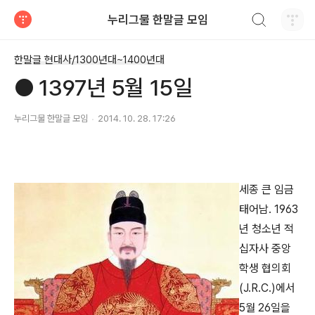
검색하기
누리그물 한말글 모임
티스토리
한말글 현대사/1300년대~1400년대
● 1397년 5월 15일
누리그물 한말글 모임
2014. 10. 28. 17:26
세종 큰 임금
태어남. 1963
년 청소년 적
십자사 중앙
학생 협의회
(J.R.C.)에서
5월 26일을