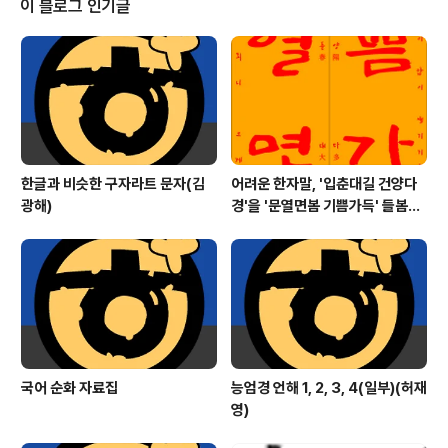
이 블로그 인기글
한글과 비슷한 구자라트 문자(김
어려운 한자말, '입춘대길 건양다
광해)
경'을 '문열면봄 기쁨가득' 들봄빎
(입춘첩) 만들기
국어 순화 자료집
능엄경 언해 1, 2, 3, 4(일부)(허재
영)