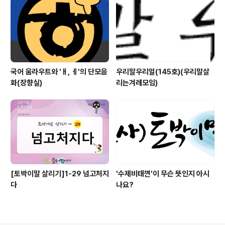
국어 움라우트와 'ㅐ, ㅔ'의 단모음
우리말우리얼(145호)(우리말살
화(장향실)
리는겨레모임)
[토박이말 살리기]1-29 넘고처지
'수제비태껸'이 무슨 뜻인지 아시
다
나요?