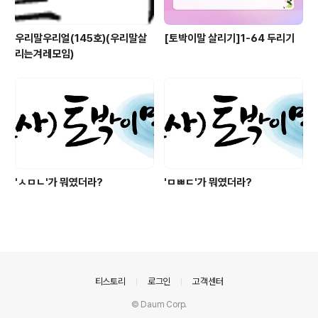
우리말우리얼(145호)(우리말살
[토박이말 살리기]1-64 두리기
리는겨레모임)
'ㅅㅁㄴ'가 뭐였더라?
'ㅁㅃㄷ'가 뭐였더라?
의안내
티스토리
로그인
고객센터
© Daum Corp.