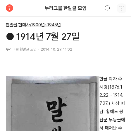
검색하기
누리그물 한말글 모임
티스토리
한말글 현대사/1900년~1945년
● 1914년 7월 27일
누리그물 한말글 모임
2014. 10. 29. 11:02
한글 학자 주
시경(1876.1
2.22.~1914.
7.27.) 세상 떠
남. 황해도 봉
산군 무등골에
서 태어난 주