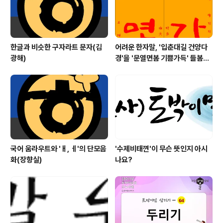
한글과 비슷한 구자라트 문자(김
어려운 한자말, '입춘대길 건양다
광해)
경'을 '문열면봄 기쁨가득' 들봄빎
(입춘첩) 만들기
국어 움라우트와 'ㅐ, ㅔ'의 단모음
'수제비태껸'이 무슨 뜻인지 아시
화(장향실)
나요?