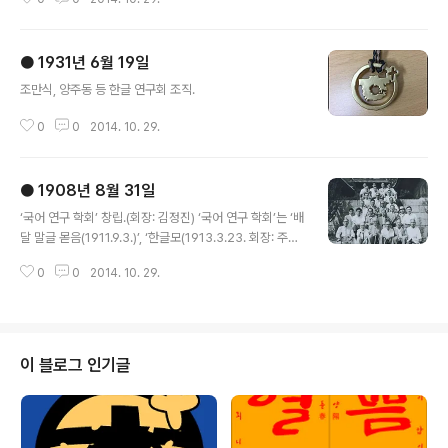
훈민정음 반포 480돌을 맞이하여 세종실록 28년(1446
년) 9월 조를 따라 9월 말일을 ‘가갸날’로 정해서 기념식
(음력 9월 29일)으로 정했다. 1928년 11월 11일에는 ‘가
● 1931년 6월 19일
갸날’을 ‘한글날’로 고쳤고, 1931년에는 음력을 율리우스
글 내용
력(양력)으로 환산하여 10월 29일로 했으며 3년 뒤인 19
조만식, 양주동 등 한글 연구회 조직.
34년에는 그레고리오력에 따라 다시 10월 28일로 정했
다. 그러다 1940년 7월, 경북 안동의 한 집에서 훈민정음
0
0
2014. 10. 29.
반포 원본이 발견되어 그것에 근거해 10월 9일로 확정했
다.그 뒤 일본의 탄압으로 중단되었다가 해방 뒤인 19..
● 1908년 8월 31일
글 내용
‘국어 연구 학회’ 창립.(회장: 김정진) ‘국어 연구 학회’는 ‘배
달 말글 몯음(1911.9.3.)’, ‘한글모(1913.3.23. 회장: 주시
경)’, ‘조선어 연구회(1921.12.3.)’, ‘조선어 학회(1931.1.1
0
0
2014. 10. 29.
0.)’, ‘한글 학회(1949.9.25.)로 발전한다.{한글 학회} 자
료: 한글 학회 해적이
이 블로그 인기글