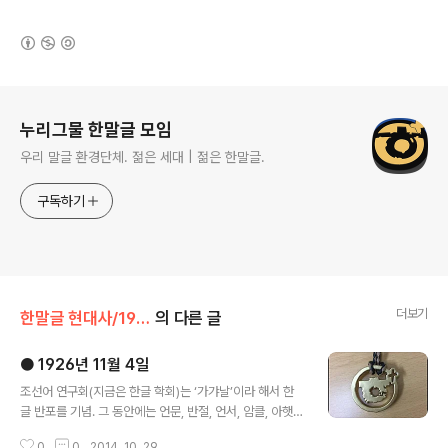
(새창열림)
로그 정보
누리그물 한말글 모임
우리 말글 환경단체. 젊은 세대 | 젊은 한말글.
구독하기
더보기
한말글 현대사/1900년~1945년
의 다른 글
● 1926년 11월 4일
글 내용
조선어 연구회(지금은 한글 학회)는 ‘가갸날’이라 해서 한
글 반포를 기념. 그 동안에는 언문, 반절, 언서, 암클, 아햇
글, 가걋글, 국서, 국문, 조선글 등으로 불리었다.1926년
0
0
2014. 10. 29.