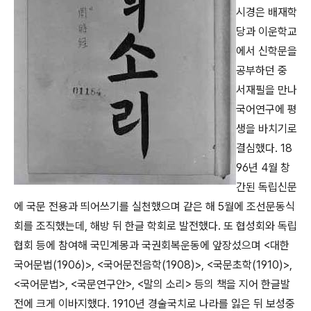
시경은 배재학
당과 이운학교
에서 신학문을
공부하던 중
서재필을 만나
국어연구에 평
생을 바치기로
결심했다. 18
96년 4월 창
간된 독립신문
에 국문 전용과 띄어쓰기를 실천했으며 같은 해 5월에 조선문동식
회를 조직했는데, 해방 뒤 한글 학회로 발전했다. 또 협성회와 독립
협회 등에 참여해 국민계몽과 국권회복운동에 앞장섰으며 <대한
국어문법(1906)>, <국어문전음학(1908)>, <국문초학(1910)>,
<국어문법>, <국문연구안>, <말의 소리> 등의 책을 지어 한글발
전에 크게 이바지했다. 1910년 경술국치로 나라를 잃은 뒤 보성중