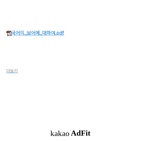
국어의_보어에_대하여.pdf
더보기