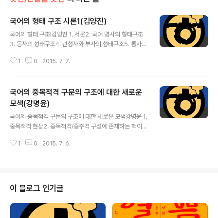
국어의 형태 구조 시론1(김양진)
글 내용
국어의 형태 구조Ⅰ김양진 1. 서론2. 국어 명사의 형태구조
3. 동사의 형태구조4. 관형사와 부사의 형태구조5. 통사적
접사의 처리6. 결론 참고문헌
1
0
2015. 7. 7.
국어의 중목적격 구문의 구조에 대한 새로운
모색(강명윤)
글 내용
국어의 중목적격 구문의 구조에 대한 새로운 모색강명윤 1.
중목적격 현상2. 중목적격/중주격 구성에 존재하는 핵이동
3. 중목적격 구문에 존재하는 영향성조건4. 핵이동과 소절
1
0
2015. 7. 6.
재구조화5. 소절명사구6. 명사구의 유형7. 결론 참고문헌
이 블로그 인기글