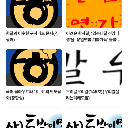
한글과 비슷한 구자라트 문자(김
어려운 한자말, '입춘대길 건양다
광해)
경'을 '문열면봄 기쁨가득' 들봄빎
(입춘첩) 만들기
국어 움라우트와 'ㅐ, ㅔ'의 단모음
우리말우리얼(145호)(우리말살
화(장향실)
리는겨레모임)