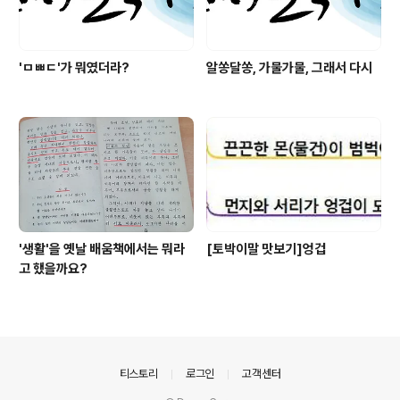
'ㅁㅃㄷ'가 뭐였더라?
알쏭달쏭, 가물가물, 그래서 다시
'생활'을 옛날 배움책에서는 뭐라
[토박이말 맛보기]엉겁
고 했을까요?
의안내
티스토리
로그인
고객센터