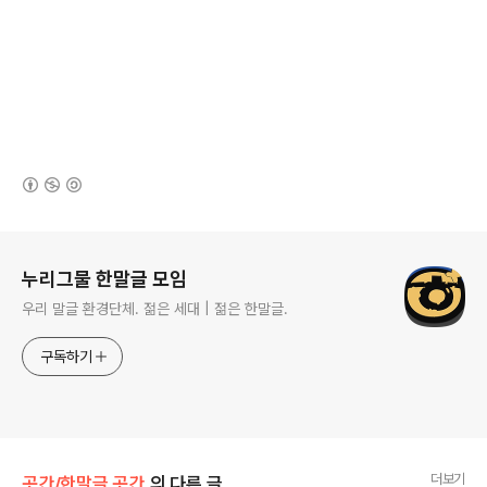
(새창열림)
로그 정보
누리그물 한말글 모임
우리 말글 환경단체. 젊은 세대 | 젊은 한말글.
구독하기
더보기
곳간/한말글 곳간
의 다른 글